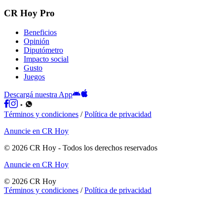
CR Hoy Pro
Beneficios
Opinión
Diputómetro
Impacto social
Gusto
Juegos
Descargá nuestra App
Términos y condiciones
/
Política de privacidad
Anuncie en CR Hoy
©
2026
CR Hoy
- Todos los derechos reservados
Anuncie en CR Hoy
©
2026
CR Hoy
Términos y condiciones
/
Política de privacidad