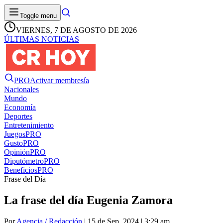
Toggle menu
VIERNES, 7 DE AGOSTO DE 2026
ÚLTIMAS NOTICIAS
PRO
Activar membresía
Nacionales
Mundo
Economía
Deportes
Entretenimiento
Juegos
PRO
Gusto
PRO
Opinión
PRO
Diputómetro
PRO
Beneficios
PRO
Frase del Día
La frase del día Eugenia Zamora
Por
Agencia / Redacción
| 15 de Sep. 2024 | 3:29 am