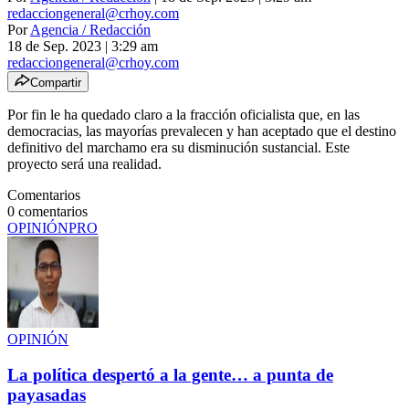
redacciongeneral@crhoy.com
Por
Agencia / Redacción
18 de Sep. 2023
|
3:29 am
redacciongeneral@crhoy.com
Compartir
Por fin le ha quedado claro a la fracción oficialista que, en las
democracias, las mayorías prevalecen y han aceptado que el destino
definitivo del marchamo era su disminución sustancial. Este
proyecto será una realidad.
Comentarios
0
comentarios
OPINIÓN
PRO
OPINIÓN
La política despertó a la gente… a punta de
payasadas