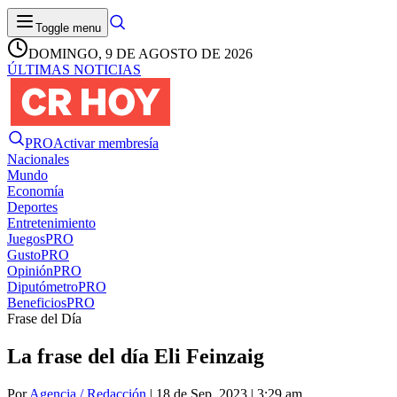
Toggle menu
DOMINGO, 9 DE AGOSTO DE 2026
ÚLTIMAS NOTICIAS
PRO
Activar membresía
Nacionales
Mundo
Economía
Deportes
Entretenimiento
Juegos
PRO
Gusto
PRO
Opinión
PRO
Diputómetro
PRO
Beneficios
PRO
Frase del Día
La frase del día Eli Feinzaig
Por
Agencia / Redacción
| 18 de Sep. 2023 | 3:29 am