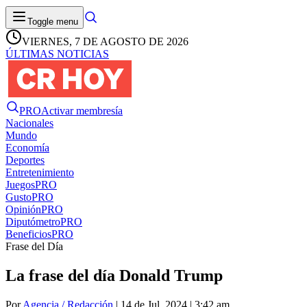
Toggle menu
VIERNES, 7 DE AGOSTO DE 2026
ÚLTIMAS NOTICIAS
PRO
Activar membresía
Nacionales
Mundo
Economía
Deportes
Entretenimiento
Juegos
PRO
Gusto
PRO
Opinión
PRO
Diputómetro
PRO
Beneficios
PRO
Frase del Día
La frase del día Donald Trump
Por
Agencia / Redacción
| 14 de Jul. 2024 | 3:42 am