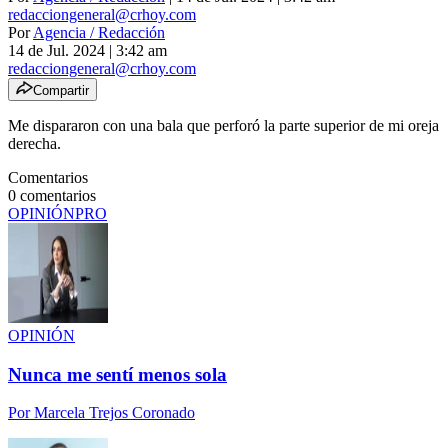
redacciongeneral@crhoy.com
Por
Agencia / Redacción
14 de Jul. 2024
|
3:42 am
redacciongeneral@crhoy.com
Compartir
Me dispararon con una bala que perforó la parte superior de mi oreja
derecha.
Comentarios
0
comentarios
OPINIÓN
PRO
OPINIÓN
Nunca me sentí menos sola
Por
Marcela Trejos Coronado