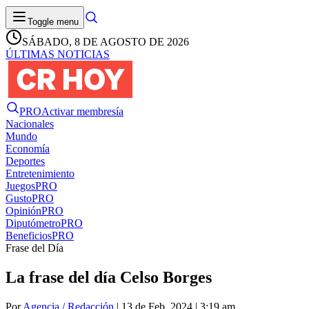
Toggle menu
SÁBADO, 8 DE AGOSTO DE 2026
ÚLTIMAS NOTICIAS
PRO
Activar membresía
Nacionales
Mundo
Economía
Deportes
Entretenimiento
Juegos
PRO
Gusto
PRO
Opinión
PRO
Diputómetro
PRO
Beneficios
PRO
Frase del Día
La frase del día Celso Borges
Por
Agencia / Redacción
| 13 de Feb. 2024 | 3:19 am