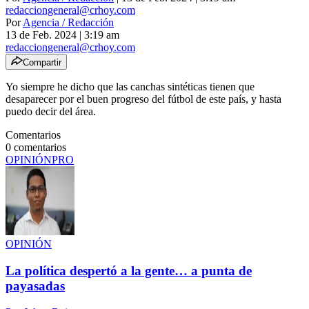
redacciongeneral@crhoy.com
Por
Agencia / Redacción
13 de Feb. 2024
|
3:19 am
redacciongeneral@crhoy.com
Compartir
Yo siempre he dicho que las canchas sintéticas tienen que
desaparecer por el buen progreso del fútbol de este país, y hasta
puedo decir del área.
Comentarios
0
comentarios
OPINIÓN
PRO
OPINIÓN
La política despertó a la gente… a punta de
payasadas