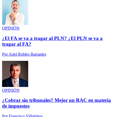
OPINIÓN
¿El FA se va a tragar al PLN? ¿El PLN se va a
tragar al FA?
Por
Ariel Robles Barrantes
OPINIÓN
¿Cobrar sin tribunales? Mejor un RAC en materia
de impuestos
Por
Francisco Villalobos