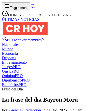
Toggle menu
DOMINGO, 9 DE AGOSTO DE 2026
ÚLTIMAS NOTICIAS
PRO
Activar membresía
Nacionales
Mundo
Economía
Deportes
Entretenimiento
Juegos
PRO
Gusto
PRO
Opinión
PRO
Diputómetro
PRO
Beneficios
PRO
Frase del Día
La frase del día Bayron Mora
Por
Agencia / Redacción
| 4 de Dic. 2025 | 3:48 am