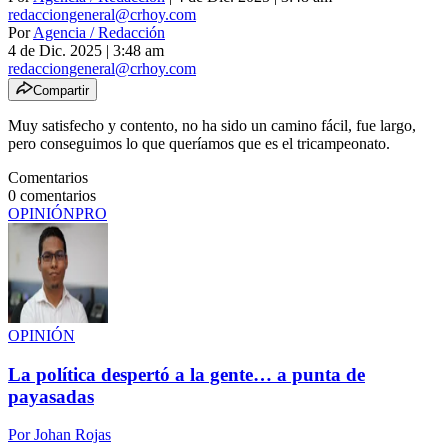
redacciongeneral@crhoy.com
Por
Agencia / Redacción
4 de Dic. 2025
|
3:48 am
redacciongeneral@crhoy.com
Compartir
Muy satisfecho y contento, no ha sido un camino fácil, fue largo,
pero conseguimos lo que queríamos que es el tricampeonato.
Comentarios
0
comentarios
OPINIÓN
PRO
OPINIÓN
La política despertó a la gente… a punta de
payasadas
Por
Johan Rojas