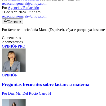
redacciongeneral@crhoy.com
Por
Agencia / Redacción
11 de Abr. 2024
|
3:27 am
redacciongeneral@crhoy.com
Compartir
Por favor renuncie doña Marta (Esquivel), váyase porque ya bastante
Comentarios
2
comentarios
OPINIÓN
PRO
OPINIÓN
Preguntas frecuentes sobre lactancia materna
Por
Dra. Ma. Del Rocío Carro H