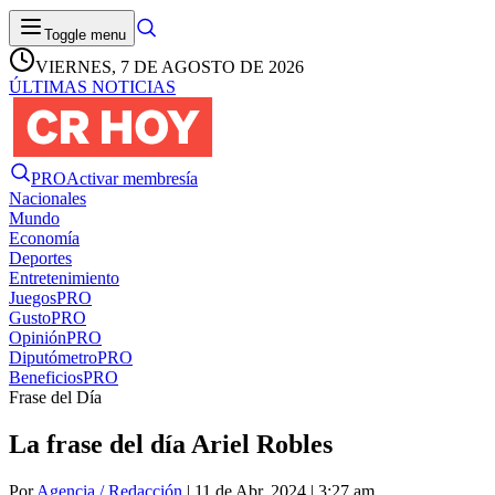
Toggle menu
VIERNES, 7 DE AGOSTO DE 2026
ÚLTIMAS NOTICIAS
PRO
Activar membresía
Nacionales
Mundo
Economía
Deportes
Entretenimiento
Juegos
PRO
Gusto
PRO
Opinión
PRO
Diputómetro
PRO
Beneficios
PRO
Frase del Día
La frase del día Ariel Robles
Por
Agencia / Redacción
| 11 de Abr. 2024 | 3:27 am