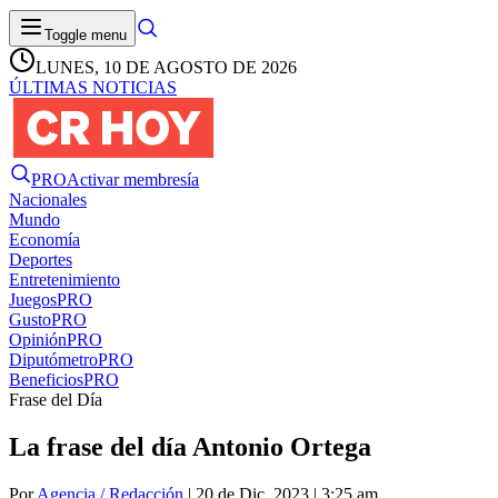
Toggle menu
LUNES, 10 DE AGOSTO DE 2026
ÚLTIMAS NOTICIAS
PRO
Activar membresía
Nacionales
Mundo
Economía
Deportes
Entretenimiento
Juegos
PRO
Gusto
PRO
Opinión
PRO
Diputómetro
PRO
Beneficios
PRO
Frase del Día
La frase del día Antonio Ortega
Por
Agencia / Redacción
| 20 de Dic. 2023 | 3:25 am