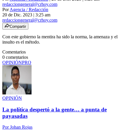
redacciongeneral@crhoy.com
Por
Agencia / Redacción
20 de Dic. 2023
|
3:25 am
redacciongeneral@crhoy.com
Compartir
Con este gobierno la mentira ha sido la norma, la amenaza y el
insulto es el método.
Comentarios
0
comentarios
OPINIÓN
PRO
OPINIÓN
La política despertó a la gente… a punta de
payasadas
Por
Johan Rojas