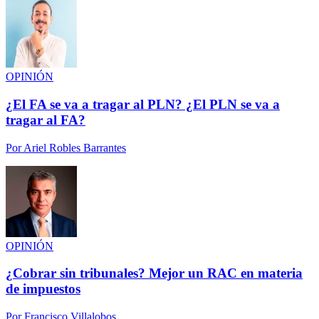
OPINIÓN
¿El FA se va a tragar al PLN? ¿El PLN se va a
tragar al FA?
Por
Ariel Robles Barrantes
OPINIÓN
¿Cobrar sin tribunales? Mejor un RAC en materia
de impuestos
Por
Francisco Villalobos