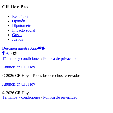
CR Hoy Pro
Beneficios
Opinión
Diputómetro
Impacto social
Gusto
Juegos
Descargá nuestra App
Términos y condiciones
/
Política de privacidad
Anuncie en CR Hoy
©
2026
CR Hoy
- Todos los derechos reservados
Anuncie en CR Hoy
©
2026
CR Hoy
Términos y condiciones
/
Política de privacidad