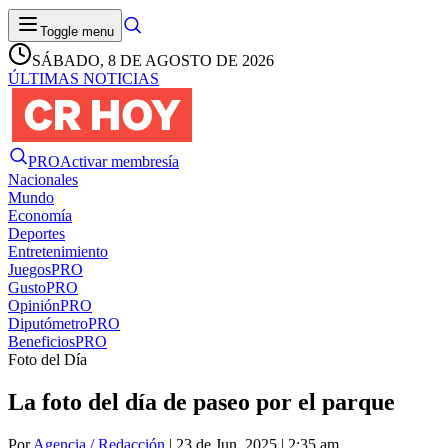
Toggle menu
SÁBADO, 8 DE AGOSTO DE 2026
ÚLTIMAS NOTICIAS
PRO
Activar membresía
Nacionales
Mundo
Economía
Deportes
Entretenimiento
Juegos
PRO
Gusto
PRO
Opinión
PRO
Diputómetro
PRO
Beneficios
PRO
Foto del Día
La foto del día de paseo por el parque
Por
Agencia / Redacción
| 23 de Jun. 2025 | 2:35 am