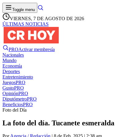
Toggle menu
VIERNES, 7 DE AGOSTO DE 2026
ÚLTIMAS NOTICIAS
PRO
Activar membresía
Nacionales
Mundo
Economía
Deportes
Entretenimiento
Juegos
PRO
Gusto
PRO
Opinión
PRO
Diputómetro
PRO
Beneficios
PRO
Foto del Día
La foto del día. Tucanete esmeralda
Por
Agencia / Redacción
| 8 de Feb. 2025 | 2:38 am