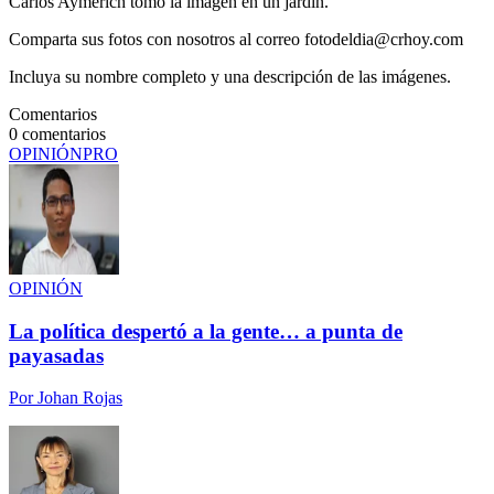
Carlos Aymerich tomó la imagen en un jardín.
Comparta sus fotos con nosotros al correo fotodeldia@crhoy.com
Incluya su nombre completo y una descripción de las imágenes.
Comentarios
0
comentarios
OPINIÓN
PRO
OPINIÓN
La política despertó a la gente… a punta de
payasadas
Por
Johan Rojas