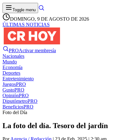
Toggle menu
DOMINGO, 9 DE AGOSTO DE 2026
ÚLTIMAS NOTICIAS
PRO
Activar membresía
Nacionales
Mundo
Economía
Deportes
Entretenimiento
Juegos
PRO
Gusto
PRO
Opinión
PRO
Diputómetro
PRO
Beneficios
PRO
Foto del Día
La foto del día. Tesoro del jardín
Por
Agencia / Redacción
| 23 de Feb. 2025 | 2:30 am