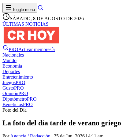
Toggle menu
SÁBADO, 8 DE AGOSTO DE 2026
ÚLTIMAS NOTICIAS
PRO
Activar membresía
Nacionales
Mundo
Economía
Deportes
Entretenimiento
Juegos
PRO
Gusto
PRO
Opinión
PRO
Diputómetro
PRO
Beneficios
PRO
Foto del Día
La foto del día tarde de verano griego
Por
Agencia / Redacción
| 25 de Jun. 2026 | 4:11 am