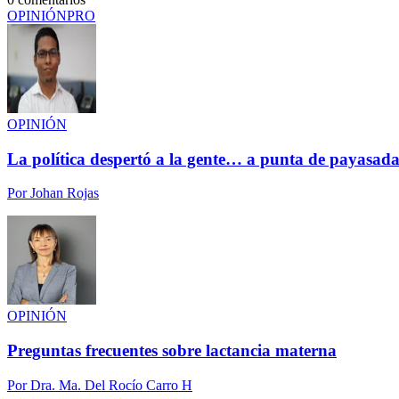
OPINIÓN
PRO
OPINIÓN
La política despertó a la gente… a punta de payasada
Por
Johan Rojas
OPINIÓN
Preguntas frecuentes sobre lactancia materna
Por
Dra. Ma. Del Rocío Carro H