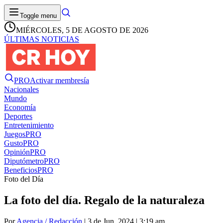
Toggle menu
MIÉRCOLES, 5 DE AGOSTO DE 2026
ÚLTIMAS NOTICIAS
PRO
Activar membresía
Nacionales
Mundo
Economía
Deportes
Entretenimiento
Juegos
PRO
Gusto
PRO
Opinión
PRO
Diputómetro
PRO
Beneficios
PRO
Foto del Día
La foto del día. Regalo de la naturaleza
Por
Agencia / Redacción
| 3 de Jun. 2024 | 3:19 am