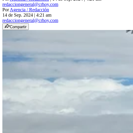
redacciongeneral@crhoy.com
Por
Agencia / Redacción
14 de Sep. 2024
|
4:21 am
redacciongeneral@crhoy.com
Compartir