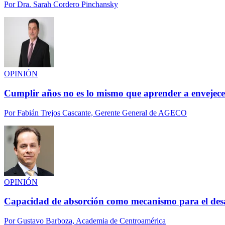
Por
Dra. Sarah Cordero Pinchansky
OPINIÓN
Cumplir años no es lo mismo que aprender a envejece
Por
Fabián Trejos Cascante, Gerente General de AGECO
OPINIÓN
Capacidad de absorción como mecanismo para el des
Por
Gustavo Barboza, Academia de Centroamérica