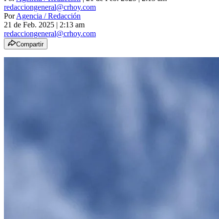
redacciongeneral@crhoy.com
Por
Agencia / Redacción
21 de Feb. 2025
|
2:13 am
redacciongeneral@crhoy.com
Compartir