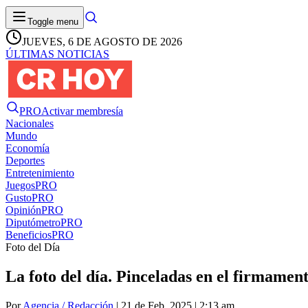
Toggle menu
JUEVES, 6 DE AGOSTO DE 2026
ÚLTIMAS NOTICIAS
PRO
Activar membresía
Nacionales
Mundo
Economía
Deportes
Entretenimiento
Juegos
PRO
Gusto
PRO
Opinión
PRO
Diputómetro
PRO
Beneficios
PRO
Foto del Día
La foto del día. Pinceladas en el firmamen
Por
Agencia / Redacción
| 21 de Feb. 2025 | 2:13 am