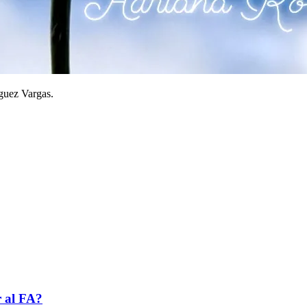
guez Vargas.
r al FA?