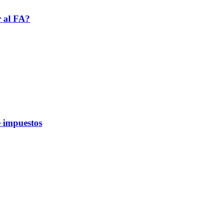
r al FA?
 impuestos