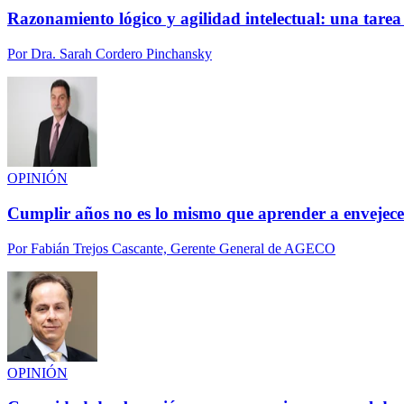
Razonamiento lógico y agilidad intelectual: una tarea
Por
Dra. Sarah Cordero Pinchansky
OPINIÓN
Cumplir años no es lo mismo que aprender a envejece
Por
Fabián Trejos Cascante, Gerente General de AGECO
OPINIÓN