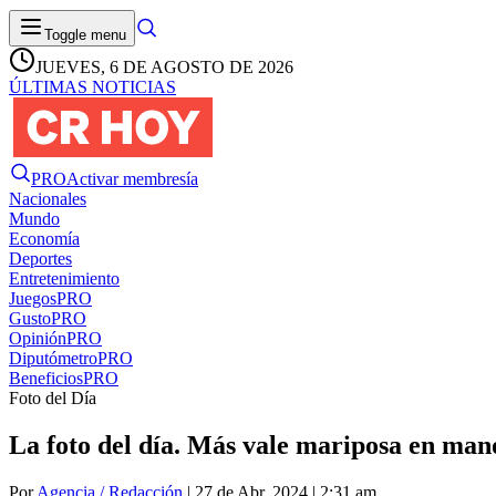
Toggle menu
JUEVES, 6 DE AGOSTO DE 2026
ÚLTIMAS NOTICIAS
PRO
Activar membresía
Nacionales
Mundo
Economía
Deportes
Entretenimiento
Juegos
PRO
Gusto
PRO
Opinión
PRO
Diputómetro
PRO
Beneficios
PRO
Foto del Día
La foto del día. Más vale mariposa en man
Por
Agencia / Redacción
| 27 de Abr. 2024 | 2:31 am