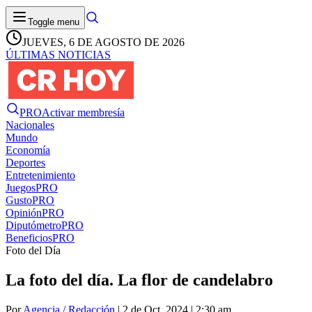
Toggle menu
JUEVES, 6 DE AGOSTO DE 2026
ÚLTIMAS NOTICIAS
PRO
Activar membresía
Nacionales
Mundo
Economía
Deportes
Entretenimiento
Juegos
PRO
Gusto
PRO
Opinión
PRO
Diputómetro
PRO
Beneficios
PRO
Foto del Día
La foto del día. La flor de candelabro
Por
Agencia / Redacción
| 2 de Oct. 2024 | 2:30 am