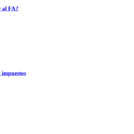
r al FA?
 impuestos