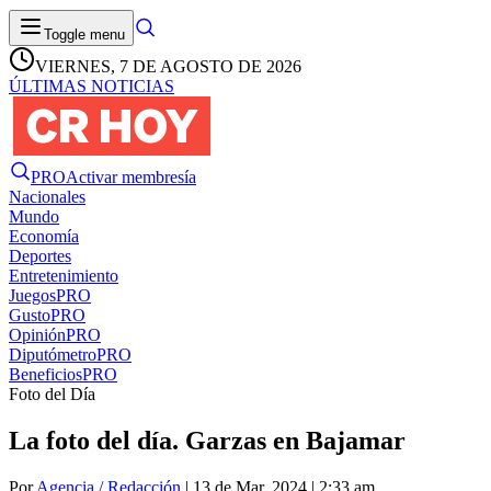
Toggle menu
VIERNES, 7 DE AGOSTO DE 2026
ÚLTIMAS NOTICIAS
PRO
Activar membresía
Nacionales
Mundo
Economía
Deportes
Entretenimiento
Juegos
PRO
Gusto
PRO
Opinión
PRO
Diputómetro
PRO
Beneficios
PRO
Foto del Día
La foto del día. Garzas en Bajamar
Por
Agencia / Redacción
| 13 de Mar. 2024 | 2:33 am