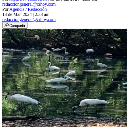
redacciongeneral@crhoy.com
Por
Agencia / Redacción
13 de Mar. 2024
|
2:33 am
redacciongeneral@crhoy.com
Compartir