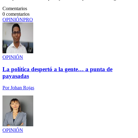
Comentarios
0
comentarios
OPINIÓN
PRO
OPINIÓN
La política despertó a la gente… a punta de
payasadas
Por
Johan Rojas
OPINIÓN