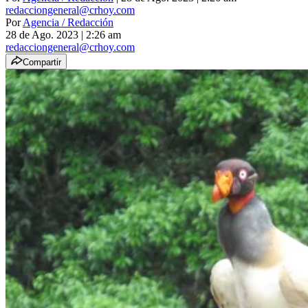
redacciongeneral@crhoy.com
Por
Agencia / Redacción
28 de Ago. 2023
|
2:26 am
redacciongeneral@crhoy.com
Compartir