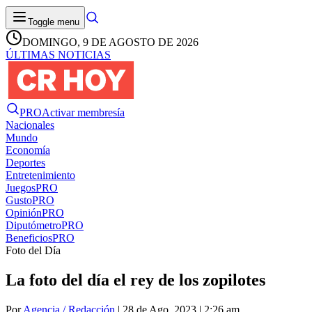
Toggle menu
DOMINGO, 9 DE AGOSTO DE 2026
ÚLTIMAS NOTICIAS
PRO
Activar membresía
Nacionales
Mundo
Economía
Deportes
Entretenimiento
Juegos
PRO
Gusto
PRO
Opinión
PRO
Diputómetro
PRO
Beneficios
PRO
Foto del Día
La foto del día el rey de los zopilotes
Por
Agencia / Redacción
| 28 de Ago. 2023 | 2:26 am