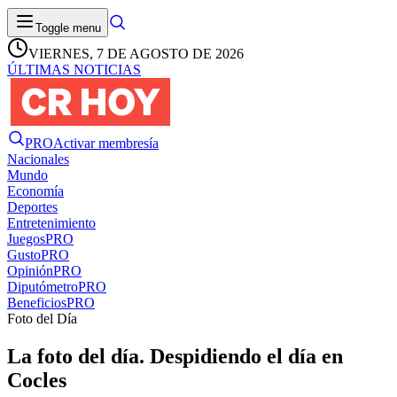
Toggle menu
VIERNES, 7 DE AGOSTO DE 2026
ÚLTIMAS NOTICIAS
PRO
Activar membresía
Nacionales
Mundo
Economía
Deportes
Entretenimiento
Juegos
PRO
Gusto
PRO
Opinión
PRO
Diputómetro
PRO
Beneficios
PRO
Foto del Día
La foto del día. Despidiendo el día en
Cocles