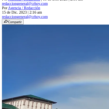
redacciongeneral@crhoy.com
Por
Agencia / Redacción
15 de Dic. 2023
|
2:16 am
redacciongeneral@crhoy.com
Compartir