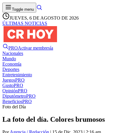
Toggle menu
JUEVES, 6 DE AGOSTO DE 2026
ÚLTIMAS NOTICIAS
PRO
Activar membresía
Nacionales
Mundo
Economía
Deportes
Entretenimiento
Juegos
PRO
Gusto
PRO
Opinión
PRO
Diputómetro
PRO
Beneficios
PRO
Foto del Día
La foto del día. Colores brumosos
Por
Agencia / Redacción
| 15 de Dic. 2023 | 2:16 am