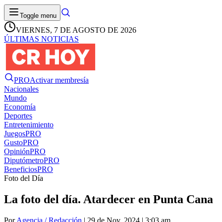
Toggle menu
VIERNES, 7 DE AGOSTO DE 2026
ÚLTIMAS NOTICIAS
PRO
Activar membresía
Nacionales
Mundo
Economía
Deportes
Entretenimiento
Juegos
PRO
Gusto
PRO
Opinión
PRO
Diputómetro
PRO
Beneficios
PRO
Foto del Día
La foto del día. Atardecer en Punta Cana
Por
Agencia / Redacción
| 29 de Nov. 2024 | 3:03 am