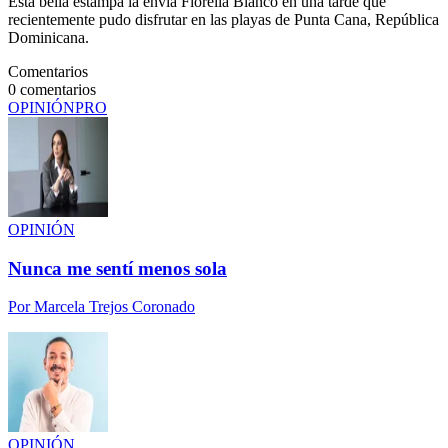
Esta bella estampa la envía Fiorella Blanco en una tarde que
recientemente pudo disfrutar en las playas de Punta Cana, República
Dominicana.
Comentarios
0
comentarios
OPINIÓN
PRO
OPINIÓN
Nunca me sentí menos sola
Por
Marcela Trejos Coronado
OPINIÓN