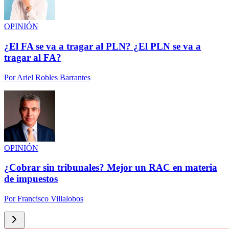
OPINIÓN
¿El FA se va a tragar al PLN? ¿El PLN se va a
tragar al FA?
Por
Ariel Robles Barrantes
OPINIÓN
¿Cobrar sin tribunales? Mejor un RAC en materia
de impuestos
Por
Francisco Villalobos