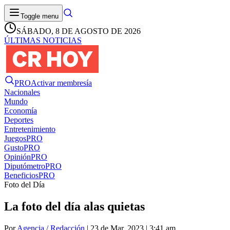
Toggle menu
SÁBADO, 8 DE AGOSTO DE 2026
ÚLTIMAS NOTICIAS
PRO
Activar membresía
Nacionales
Mundo
Economía
Deportes
Entretenimiento
Juegos
PRO
Gusto
PRO
Opinión
PRO
Diputómetro
PRO
Beneficios
PRO
Foto del Día
La foto del día alas quietas
Por
Agencia / Redacción
| 23 de Mar. 2023 | 3:41 am