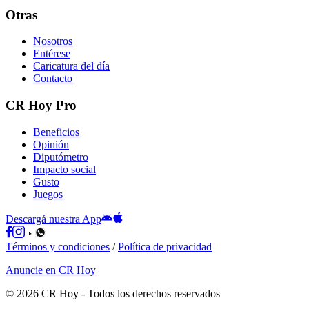
Otras
Nosotros
Entérese
Caricatura del día
Contacto
CR Hoy Pro
Beneficios
Opinión
Diputómetro
Impacto social
Gusto
Juegos
Descargá nuestra App
Términos y condiciones
/
Política de privacidad
Anuncie en CR Hoy
©
2026
CR Hoy
- Todos los derechos reservados