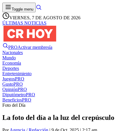
Toggle menu
VIERNES, 7 DE AGOSTO DE 2026
ÚLTIMAS NOTICIAS
PRO
Activar membresía
Nacionales
Mundo
Economía
Deportes
Entretenimiento
Juegos
PRO
Gusto
PRO
Opinión
PRO
Diputómetro
PRO
Beneficios
PRO
Foto del Día
La foto del día a la luz del crepúsculo
Por
Agencia / Redacción
| 9 de Oct. 2025 | 2:17 am