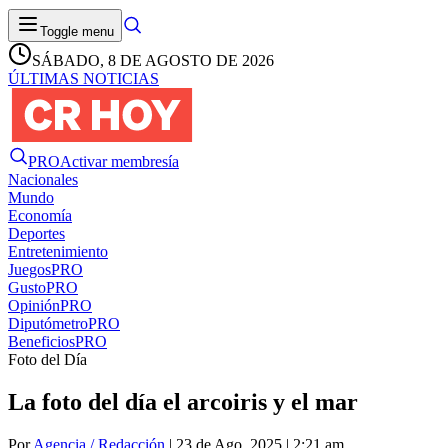
Toggle menu
SÁBADO, 8 DE AGOSTO DE 2026
ÚLTIMAS NOTICIAS
PRO
Activar membresía
Nacionales
Mundo
Economía
Deportes
Entretenimiento
Juegos
PRO
Gusto
PRO
Opinión
PRO
Diputómetro
PRO
Beneficios
PRO
Foto del Día
La foto del día el arcoiris y el mar
Por
Agencia / Redacción
| 23 de Ago. 2025 | 2:21 am