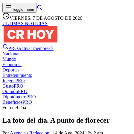
Toggle menu
VIERNES, 7 DE AGOSTO DE 2026
ÚLTIMAS NOTICIAS
PRO
Activar membresía
Nacionales
Mundo
Economía
Deportes
Entretenimiento
Juegos
PRO
Gusto
PRO
Opinión
PRO
Diputómetro
PRO
Beneficios
PRO
Foto del Día
La foto del día. A punto de florecer
Por
Agencia / Redacción
| 14 de Ago. 2024 | 2:42 am