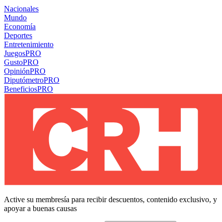
Nacionales
Mundo
Economía
Deportes
Entretenimiento
Juegos
PRO
Gusto
PRO
Opinión
PRO
Diputómetro
PRO
Beneficios
PRO
Active su membresía para recibir descuentos, contenido exclusivo, y
apoyar a buenas causas