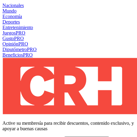
Nacionales
Mundo
Economía
Deportes
Entretenimiento
Juegos
PRO
Gusto
PRO
Opinión
PRO
Diputómetro
PRO
Beneficios
PRO
Active su membresía para recibir descuentos, contenido exclusivo, y
apoyar a buenas causas