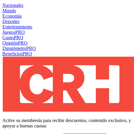
Nacionales
Mundo
Economía
Deportes
Entretenimiento
Juegos
PRO
Gusto
PRO
Opinión
PRO
Diputómetro
PRO
Beneficios
PRO
Active su membresía para recibir descuentos, contenido exclusivo, y
apoyar a buenas causas