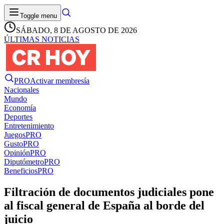
Toggle menu
SÁBADO, 8 DE AGOSTO DE 2026
ÚLTIMAS NOTICIAS
PRO
Activar membresía
Nacionales
Mundo
Economía
Deportes
Entretenimiento
Juegos
PRO
Gusto
PRO
Opinión
PRO
Diputómetro
PRO
Beneficios
PRO
Filtración de documentos judiciales pone
al fiscal general de España al borde del
juicio