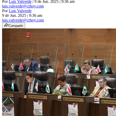
Por
Luis Valverde
| 9 de Jun. 2025 | 9:36 am
luis.valverde@crhoy.com
Por
Luis Valverde
9 de Jun. 2025
|
9:36 am
luis.valverde@crhoy.com
Compartir