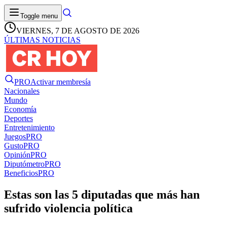
Toggle menu
VIERNES, 7 DE AGOSTO DE 2026
ÚLTIMAS NOTICIAS
PRO
Activar membresía
Nacionales
Mundo
Economía
Deportes
Entretenimiento
Juegos
PRO
Gusto
PRO
Opinión
PRO
Diputómetro
PRO
Beneficios
PRO
Estas son las 5 diputadas que más han
sufrido violencia política