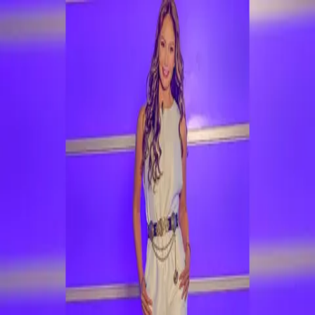
Nacionales
Mundo
Economía
Deportes
Entretenimiento
Juegos
PRO
Gusto
PRO
Opinión
PRO
Diputómetro
PRO
Beneficios
PRO
Entretenimiento
(VIDEO y FOTOS) Ni la lluvia detuvo a
los fans de Juan Luis Guerra
Artista dominicano se presenta esta noche
en el país
Por
Jimena Soto
| 10 de Jun. 2023 | 7:20 pm
jimena.soto@crhoy.com
Por
Jimena Soto
10 de Jun. 2023
|
7:20 pm