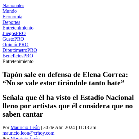
Nacionales
Mundo
Economía
Deportes
Entretenimiento
Juegos
PRO
Gusto
PRO
Opinión
PRO
Diputómetro
PRO
Beneficios
PRO
Entretenimiento
Tapón sale en defensa de Elena Correa:
“No se vale estar tirándole tanto hate”
Señala que él ha visto el Estadio Nacional
lleno por artistas que él considera que no
saben cantar
Por
Mauricio León
| 30 de Abr. 2024 | 11:13 am
mauricio.leon@crhoy.com
Por
Mauricio León