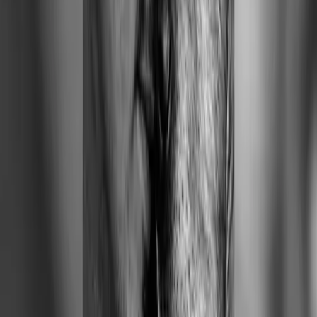
OPINIÓN
Preguntas frecuentes sobre lactancia materna
Por
Dra. Ma. Del Rocío Carro H
OPINIÓN
Nunca me sentí menos sola
Por
Marcela Trejos Coronado