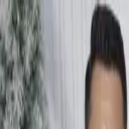
Nacionales
Mundo
Economía
Deportes
Entretenimiento
Juegos
PRO
Gusto
PRO
Opinión
PRO
Diputómetro
PRO
Beneficios
PRO
Entretenimiento
Kany García puso fin a dos años de espera d
Por
Ingrid Hidalgo
| 9 de Feb. 2024 | 9:22 pm
ingrid.hidalgo@crhoy.com
Por
Ingrid Hidalgo
9 de Feb. 2024
|
9:22 pm
ingrid.hidalgo@crhoy.com
Compartir