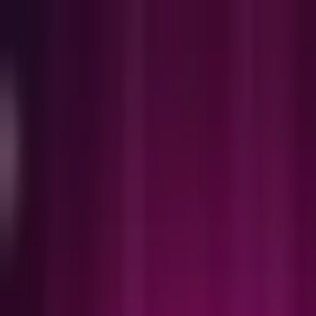
Nacionales
Mundo
Economía
Deportes
Entretenimiento
Juegos
PRO
Gusto
PRO
Opinión
PRO
Diputómetro
PRO
Beneficios
PRO
Entretenimiento
Belinda publica foto que sirvió de inspirac
Artistas se iban a casar.
Por
Yaslin Cabezas
| 15 de Ene. 2024 | 12:34 pm
yaslin.cabezas@crhoy.com
Por
Yaslin Cabezas
15 de Ene. 2024
|
12:34 pm
yaslin.cabezas@crhoy.com
Compartir