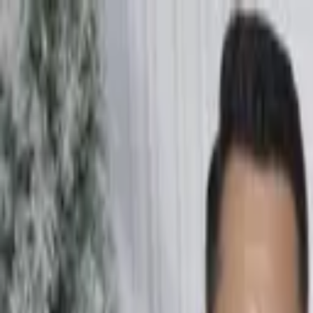
Nacionales
Mundo
Economía
Deportes
Entretenimiento
Juegos
PRO
Gusto
PRO
Opinión
PRO
Diputómetro
PRO
Beneficios
PRO
Entretenimiento
Abucheos marcaron el cierre del concierto 
Por
Camila Castro
| 15 de Mar. 2026 | 8:49 am
camila.castro@crhoy.com
Por
Camila Castro
15 de Mar. 2026
|
8:49 am
camila.castro@crhoy.com
Compartir