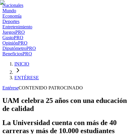
Nacionales
Mundo
Economía
Deportes
Entretenimiento
Juegos
PRO
Gusto
PRO
Opinión
PRO
Diputómetro
PRO
Beneficios
PRO
INICIO
ENTÉRESE
Entérese
CONTENIDO PATROCINADO
UAM celebra 25 años con una educación
de calidad
La Universidad cuenta con más de 40
carreras y más de 10.000 estudiantes