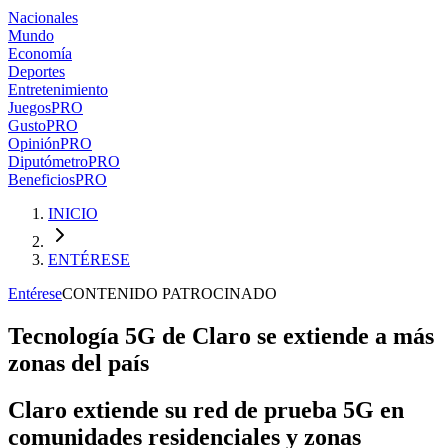
Nacionales
Mundo
Economía
Deportes
Entretenimiento
Juegos
PRO
Gusto
PRO
Opinión
PRO
Diputómetro
PRO
Beneficios
PRO
INICIO
ENTÉRESE
Entérese
CONTENIDO PATROCINADO
Tecnología 5G de Claro se extiende a más
zonas del país
Claro extiende su red de prueba 5G en
comunidades residenciales y zonas