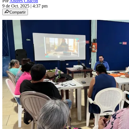
Por
Andrés Chacón
9 de Oct. 2025
|
4:37 pm
Compartir