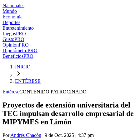
Nacionales
Mundo
Economía
Deportes
Entretenimiento
Juegos
PRO
Gusto
PRO
Opinión
PRO
Diputómetro
PRO
Beneficios
PRO
INICIO
ENTÉRESE
Entérese
CONTENIDO PATROCINADO
Proyectos de extensión universitaria del
TEC impulsan desarrollo empresarial de
MIPYMES en Limón
Por
Andrés Chacón
| 9 de Oct. 2025 | 4:37 pm