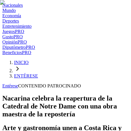
Nacionales
Mundo
Economía
Deportes
Entretenimiento
Juegos
PRO
Gusto
PRO
Opinión
PRO
Diputómetro
PRO
Beneficios
PRO
INICIO
ENTÉRESE
Entérese
CONTENIDO PATROCINADO
Nacarina celebra la reapertura de la
Catedral de Notre Dame con una obra
maestra de la repostería
Arte y gastronomía unen a Costa Rica y