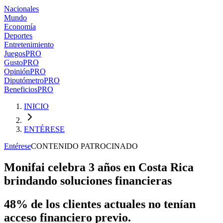
Nacionales
Mundo
Economía
Deportes
Entretenimiento
Juegos
PRO
Gusto
PRO
Opinión
PRO
Diputómetro
PRO
Beneficios
PRO
INICIO
ENTÉRESE
Entérese
CONTENIDO PATROCINADO
Monifai celebra 3 años en Costa Rica
brindando soluciones financieras
48% de los clientes actuales no tenían
acceso financiero previo.