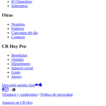
El Chunchero
Sobremesa
Otras
Nosotros
Entérese
Caricatura del día
Contacto
CR Hoy Pro
Beneficios
Opinión
Diputómetro
Impacto social
Gusto
Juegos
Descargá nuestra App
Términos y condiciones
/
Política de privacidad
Anuncie en CR Hoy