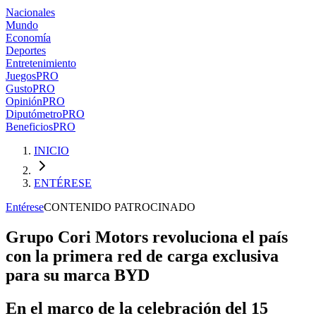
Nacionales
Mundo
Economía
Deportes
Entretenimiento
Juegos
PRO
Gusto
PRO
Opinión
PRO
Diputómetro
PRO
Beneficios
PRO
INICIO
ENTÉRESE
Entérese
CONTENIDO PATROCINADO
Grupo Cori Motors revoluciona el país
con la primera red de carga exclusiva
para su marca BYD
En el marco de la celebración del 15