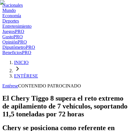
Nacionales
Mundo
Economía
Deportes
Entretenimiento
Juegos
PRO
Gusto
PRO
Opinión
PRO
Diputómetro
PRO
Beneficios
PRO
INICIO
ENTÉRESE
Entérese
CONTENIDO PATROCINADO
El Chery Tiggo 8 supera el reto extremo
de apilamiento de 7 vehículos, soportando
11,5 toneladas por 72 horas
Chery se posiciona como referente en