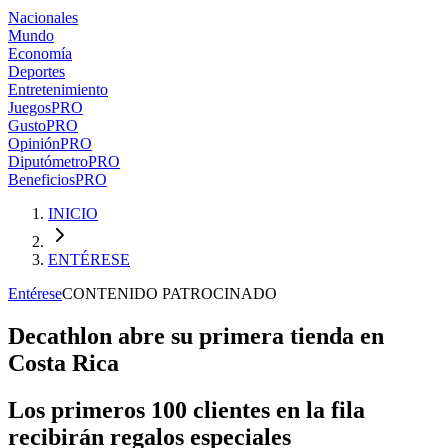
Nacionales
Mundo
Economía
Deportes
Entretenimiento
Juegos
PRO
Gusto
PRO
Opinión
PRO
Diputómetro
PRO
Beneficios
PRO
INICIO
ENTÉRESE
Entérese
CONTENIDO PATROCINADO
Decathlon abre su primera tienda en
Costa Rica
Los primeros 100 clientes en la fila
recibirán regalos especiales