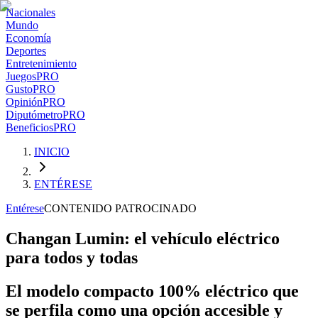
Nacionales
Mundo
Economía
Deportes
Entretenimiento
Juegos
PRO
Gusto
PRO
Opinión
PRO
Diputómetro
PRO
Beneficios
PRO
INICIO
ENTÉRESE
Entérese
CONTENIDO PATROCINADO
Changan Lumin: el vehículo eléctrico
para todos y todas
El modelo compacto 100% eléctrico que
se perfila como una opción accesible y