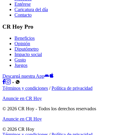
Entérese
Caricatura del día
Contacto
CR Hoy Pro
Beneficios
Opinión
Diputómetro
Impacto social
Gusto
Juegos
Descargá nuestra App
Términos y condiciones
/
Política de privacidad
Anuncie en CR Hoy
©
2026
CR Hoy
- Todos los derechos reservados
Anuncie en CR Hoy
©
2026
CR Hoy
Términos y condiciones
/
Política de privacidad