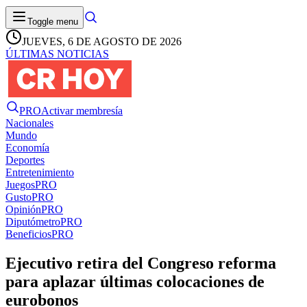
Toggle menu
JUEVES, 6 DE AGOSTO DE 2026
ÚLTIMAS NOTICIAS
PRO
Activar membresía
Nacionales
Mundo
Economía
Deportes
Entretenimiento
Juegos
PRO
Gusto
PRO
Opinión
PRO
Diputómetro
PRO
Beneficios
PRO
Ejecutivo retira del Congreso reforma
para aplazar últimas colocaciones de
eurobonos