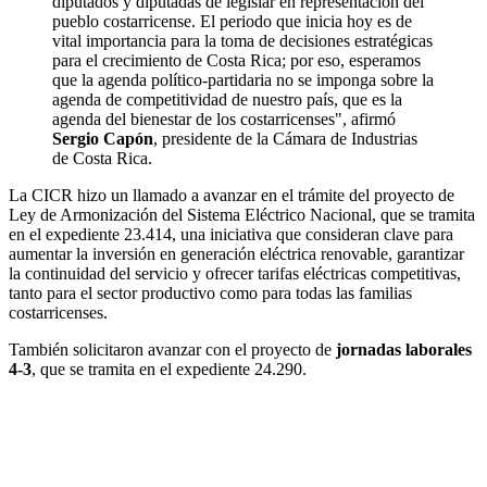
diputados y diputadas de legislar en representación del
pueblo costarricense. El periodo que inicia hoy es de
vital importancia para la toma de decisiones estratégicas
para el crecimiento de Costa Rica; por eso, esperamos
que la agenda político-partidaria no se imponga sobre la
agenda de competitividad de nuestro país, que es la
agenda del bienestar de los costarricenses", afirmó
Sergio Capón
, presidente de la Cámara de Industrias
de Costa Rica.
La CICR hizo un llamado a avanzar en el trámite del proyecto de
Ley de Armonización del Sistema Eléctrico Nacional, que se tramita
en el expediente 23.414, una iniciativa que consideran clave para
aumentar la inversión en generación eléctrica renovable, garantizar
la continuidad del servicio y ofrecer tarifas eléctricas competitivas,
tanto para el sector productivo como para todas las familias
costarricenses.
También solicitaron avanzar con el proyecto de
jornadas laborales
4-3
, que se tramita en el expediente 24.290.
"Esta es una deuda histórica con la seguridad jurídica
de las empresas y los trabajadores que participan en
procesos productivos continuos las 24 horas del día, así
como una necesidad para la generación de empleo en el
país", sostuvo Capón.