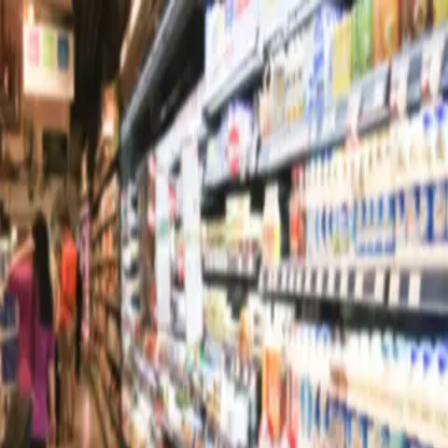
Nacionales
Mundo
Economía
Deportes
Entretenimiento
Juegos
PRO
Gusto
PRO
Opinión
PRO
Diputómetro
PRO
Beneficios
PRO
Economía
Industriales piden a diputados impulsar
reforma al sistema eléctrico y jornadas 4-
3
Por
Alexánder Ramírez
| 1 de May. 2025 | 9:46 am
alexander.ramirez@crhoy.com
Por
Alexánder Ramírez
1 de May. 2025
|
9:46 am
alexander.ramirez@crhoy.com
Compartir