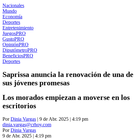
Nacionales
Mundo
Economía
Deportes
Entretenimiento
Juegos
PRO
Gusto
PRO
Opinión
PRO
Diputómetro
PRO
Beneficios
PRO
Deportes
Saprissa anuncia la renovación de una de
sus jóvenes promesas
Los morados empiezan a moverse en los
escritorios
Por
Dinia Vargas
| 9 de Abr. 2025 | 4:19 pm
dinia.vargas@crhoy.com
Por
Dinia Vargas
9 de Abr. 2025
|
4:19 pm