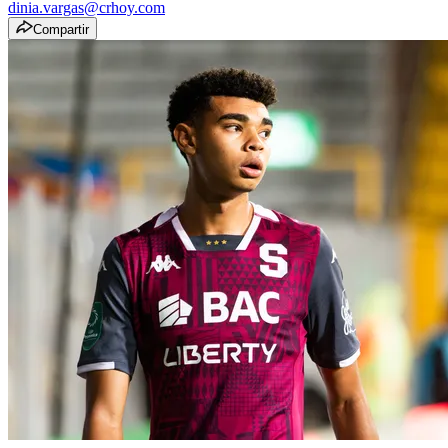
dinia.vargas@crhoy.com
Compartir