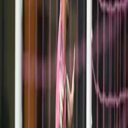
Herediano
anunció sorpresivamente
este lunes que
no seguiría
con su proyecto de Primera División en el fútbol femenino.
La decisión es más que drástica, debido a que tenían años de
competir y en este torneo aunque tuvieron muchos problemas,
lograron hasta clasificarse para las semifinales.
Ahora, ¿qué
pasará con el cupo que deja el Team
en la máxima
categoría?
La Unión Femenina de Fútbol (
Uniffut
) explicó mediante un
comunicado de prensa que "
Herediano llegó a un acuerdo con la
Asociación Deportiva de Puerto Viejo de Limón para la
administración de su franquicia en la Primera División
Femenina, a partir de enero de 2024
".
Así que será el cuadro limonense el que llegue a ocupar una de las
ocho plazas con que cuenta el torneo nacional.