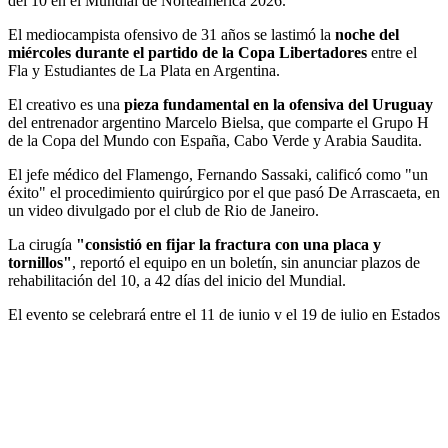
del 10 en el Mundial de Norteamérica 2026.
El mediocampista ofensivo de 31 años se lastimó la
noche del
miércoles durante el partido de la Copa Libertadores
entre el
Fla y Estudiantes de La Plata en Argentina.
El creativo es una
pieza fundamental en la ofensiva del Uruguay
del entrenador argentino Marcelo Bielsa, que comparte el Grupo H
de la Copa del Mundo con España, Cabo Verde y Arabia Saudita.
El jefe médico del Flamengo, Fernando Sassaki, calificó como "un
éxito" el procedimiento quirúrgico por el que pasó De Arrascaeta, en
un video divulgado por el club de Rio de Janeiro.
La cirugía
"consistió en fijar la fractura con una placa y
tornillos"
, reportó el equipo en un boletín, sin anunciar plazos de
rehabilitación del 10, a 42 días del inicio del Mundial.
El evento se celebrará entre el 11 de junio y el 19 de julio en Estados
Unidos, México y Canadá.
Comentarios
0
comentarios
MÁS LEIDAS
Deportes