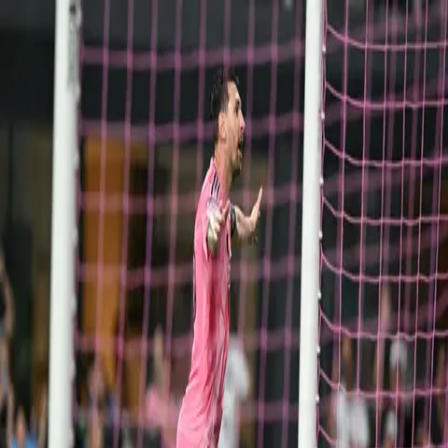
Nacionales
Mundo
Economía
Deportes
Entretenimiento
Juegos
PRO
Gusto
PRO
Opinión
PRO
Diputómetro
PRO
Beneficios
PRO
Deportes
Mundial en riesgo para jugador uruguayo
operado por fractura
Por
Adrián Mendoza
| 30 de Abr. 2026 | 2:47 pm
adrian.mendoza@crhoy.com
Por
Adrián Mendoza
30 de Abr. 2026
|
2:47 pm
adrian.mendoza@crhoy.com
Compartir